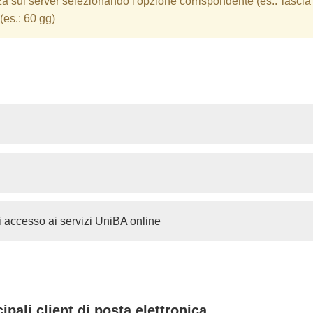
sui server selezionando l'opzione corrispondente (es.:"lascia i
(es.: 60 gg)
 accesso ai servizi UniBA online
pali client di posta elettronica