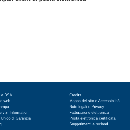
à e DSA
Credits
ne web
Mappa del sito
e
Accessibilità
stampa
Note legali
e
Privacy
rvizi Informatici
Fatturazione elettronica
 Unico di Garanzia
Posta elettronica certificata
g
Suggerimenti e reclami