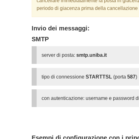
cancellare immediatamente la posta in giacenza 
periodo di giacenza prima della cancellazione 
Invio dei messaggi:
SMTP
server di posta:
smtp.uniba.it
tipo di connessione
STARTTSL
(porta
587
)
con autenticazione: username e password di
Esempi di configurazione con i princi